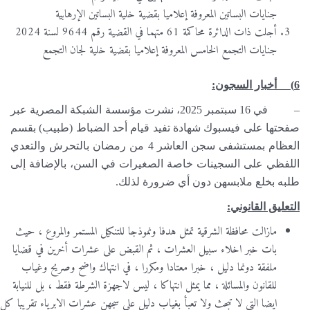
جنايات البساتين المعروفة إعلاميا بقضية خلية البساتين الإرهابية
أجلت ذات الدائرة محاكمة 61 متهما في القضية رقم 9644 لسنة 2024
جنايات التجمع الخامس المعروفة إعلاميا بقضية خلية لجان التجمع
6) أخبار السجون:
– في 16 سبتمبر 2025، نشرت مؤسسة الشبكة المصرية عبر
صفحتها على فيسبوك شهادة تفيد قيام أحد الضباط (طبيب) بقسم
العظام بمستشفى سجن العاشر 4 من رمضان بالتحرش والتعدي
اللفظي على السجينات خاصة الصغيرات في السن، بالإضافة إلى
طلبه بخلع ملابسهن دون أي ضرورة لذلك.
التعليق القانوني:
مازالت محافظة الشرقية تمثل هدفا ونموذجا للتنكيل المستمر والمروع ، حيث
بات خبر اخلاء سبيل العشرات ، ثم القبض على عشرات أخرين في قضايا
ملفقة دونما دليل ، خبرا معتادا ومكررا ، في انتهاك واضح وصريح وغياب
للقانون والمسائلة ، مما يمثل انتهاكا ، ليس لاجهزة الشرطة فقط ، بل للنيابة
ايضا التي لا تبحث ولا تعبأ بغياب دليل على سجهن عشرات الابرياء تقريبا كل