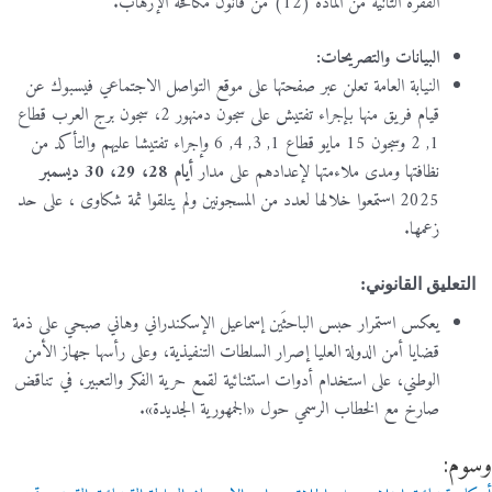
الفقرة الثانية من المادة (12) من قانون مكافحة الإرهاب.
البيانات والتصريحات:
النيابة العامة تعلن عبر صفحتها على موقع التواصل الاجتماعي فيسبوك عن
قيام فريق منها بإجراء تفتيش على سجون دمنهور 2، سجون برج العرب قطاع
1, 2 وسجون 15 مايو قطاع 1, 3, 4, 6 وإجراء تفتيشا عليهم والتأكد من
نظافتها ومدى ملاءمتها لإعدادهم على مدار
أيام 28، 29، 30 ديسمبر
2025 استمعوا خلالها لعدد من المسجونين ولم يتلقوا ثمة شكاوى ، على حد
زعمها.
التعليق القانوني:
يعكس استمرار حبس الباحثَين إسماعيل الإسكندراني وهاني صبحي على ذمة
قضايا أمن الدولة العليا إصرار السلطات التنفيذية، وعلى رأسها جهاز الأمن
الوطني، على استخدام أدوات استثنائية لقمع حرية الفكر والتعبير، في تناقض
صارخ مع الخطاب الرسمي حول «الجمهورية الجديدة».
وسوم: