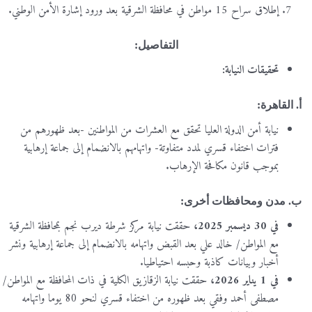
إطلاق سراح 15 مواطن في محافظة الشرقية بعد ورود إشارة الأمن الوطني.
التفاصيل:
تحقيقات النيابة:
أ. القاهرة:
نيابة أمن الدولة العليا تحقق مع العشرات من المواطنين -بعد ظهورهم من
فترات اختفاء قسري لمدد متفاوتة- واتهامهم بالانضمام إلى جماعة إرهابية
بموجب قانون مكافحة الإرهاب.
ب.
مدن ومحافظات أخرى:
في 30 ديسمبر 2025،
حققت نيابة مركز شرطة ديرب نجم بمحافظة الشرقية
مع المواطن/ خالد علي بعد القبض واتهامه بالانضمام إلى جماعة إرهابية ونشر
أخبار وبيانات كاذبة وحبسه احتياطيا.
في 1 يناير 2026،
حققت نيابة الزقازيق الكلية في ذات المحافظة مع المواطن/
مصطفى أحمد وفقي بعد ظهوره من اختفاء قسري لنحو 80 يوما واتهامه