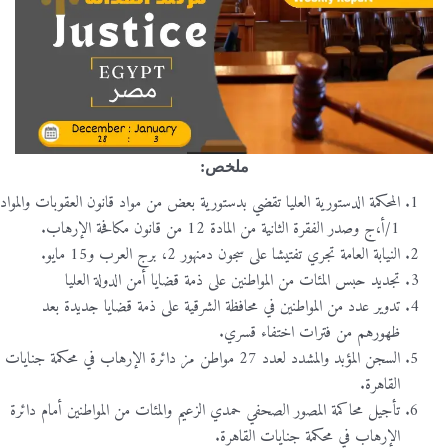
ملخص:
المحكمة الدستورية العليا تقضي بدستورية بعض من مواد قانون العقوبات والمواد
1/أ،ج وصدر الفقرة الثانية من المادة 12 من قانون مكافحة الإرهاب.
النيابة العامة تجري تفتيشا على سجون دمنهور 2، برج العرب و15 مايو.
تجديد حبس المئات من المواطنين على ذمة قضايا أمن الدولة العليا
تدوير عدد من المواطنين في محافظة الشرقية على ذمة قضايا جديدة بعد
ظهورهم من فترات اختفاء قسري.
السجن المؤبد والمشدد لعدد 27 مواطن مز دائرة الإرهاب في محكمة جنايات
القاهرة.
تأجيل محاكمة المصور الصحفي حمدي الزعيم والمئات من المواطنين أمام دائرة
الإرهاب في محكمة جنايات القاهرة.