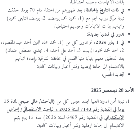
بذات الاتهامات وحبسه احتياطيا.
في ذات التاريخ والمحافظ
ة، بعد ظهورهم من اختفاء دام 70 يوما، حققت
نيابة مركز ديرب نجم مع (1. محمود محمد يوسف، 2. يوسف التابعي محمود)
واتهامهم بذات الاتهامات وحبسهم احتياطيا.
تدوير في قضايا جديدة:
في 1 يناير 2026
، تم تدوير كل من (1. محمد عماد الدين أحمد عبد المقصود،
2. احمد محمد محمود الديب، 3. أحمد علي أحمد، 4. مجدي مصطفى عثمان)
بعد التحقيق معهم بنيابة منيا القمح في محافظة الشرقية وإعادة اتهامهم
بالانضمام الى جماعة إرهابية ونشر أخبار وبيانات كاذبة
تجديد الحبس:
الأحد 28 ديسمبر 2025
نيابة أمن الدولة العليا تجدد حبس كل من
(الباحث/ هاني صبحي لمدة 15
يوما في القضية رقم 7143 لسنة 2025 ، الباحث الاستقصائي/ إسماعيل
الإسكندراني
في القضية رقم 6469 لسنة 2025) لمدة 15 يوم بتهم
الانضمام الى جماعة ارهابية ونشر أخبار وبيانات كاذبة.