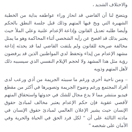
والاختلاف الشديد ،
ويتضح لنا أن القاضي قد انحاز وراء عواطفه بداية من الخطبة
الشهيرة التي وبخ فيها المتهم وذلك قبل جلسة النطق بالحكم
وأيضا طلبه تعديل القانون وإذاعة الإعدام علنية وعلي الملأ حيث
يعتبر بذلك قد افصح عن رأيه الشخصي أثناء المحاكمة وهو ما يمثل
مخالفة صريحة للقانون ولم يلتفت القاضي لما قد يحدثه إذاعة
مشهد الإعدام من إيذاء وتحفظ لدي المواطنين الذين قد يرفضون
رؤية مثل هذا المشهد ولا لحجم الإيلام النفسي الذي سيسببه ذلك
لأهل المتهم وذويه
– ومن ناحية أخري ورغم ما سببته الجريمة من أذي ورعب لدى
أفراد المجتمع ورغم وضوح الجريمة وتصويرها في أكثر من مقطع
فيديو منتشر مما لا يدع مجال للشك في حدوثها واستحقاق المتهم
لأقصي عقوبة فإن حكم الإعدام يعتبر مخالف لمبادئ حقوق
الإنسان حيث يشير الإعلان العالمي لمبادئ حقوق الإنسان في
مادته الثالثة على أن ” لكل فرد الحق في الحياة والحرية وفي
الأمان على شخصه ”