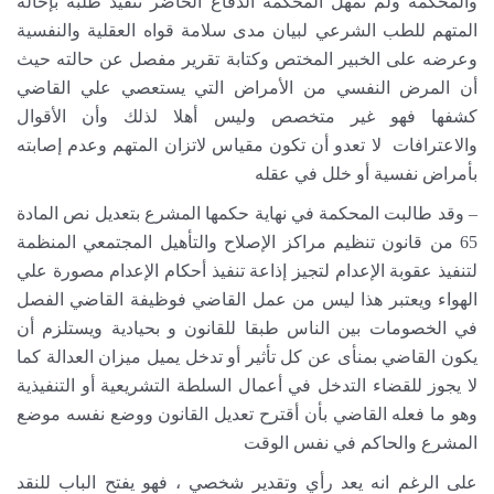
والمحكمة ولم تمهل المحكمة الدفاع الحاضر تنفيذ طلبه بإحالة
المتهم للطب الشرعي لبيان مدى سلامة قواه العقلية والنفسية
وعرضه على الخبير المختص وكتابة تقرير مفصل عن حالته حيث
أن المرض النفسي من الأمراض التي يستعصي علي القاضي
كشفها فهو غير متخصص وليس أهلا لذلك وأن الأقوال
والاعترافات لا تعدو أن تكون مقياس لاتزان المتهم وعدم إصابته
بأمراض نفسية أو خلل في عقله
– وقد طالبت المحكمة في نهاية حكمها المشرع بتعديل نص المادة
65 من قانون تنظيم مراكز الإصلاح والتأهيل المجتمعي المنظمة
لتنفيذ عقوبة الإعدام لتجيز إذاعة تنفيذ أحكام الإعدام مصورة علي
الهواء ويعتبر هذا ليس من عمل القاضي فوظيفة القاضي الفصل
في الخصومات بين الناس طبقا للقانون و بحيادية ويستلزم أن
يكون القاضي بمنأى عن كل تأثير أو تدخل يميل ميزان العدالة كما
لا يجوز للقضاء التدخل في أعمال السلطة التشريعية أو التنفيذية
وهو ما فعله القاضي بأن أقترح تعديل القانون ووضع نفسه موضع
المشرع والحاكم في نفس الوقت
على الرغم انه يعد رأي وتقدير شخصي ، فهو يفتح الباب للنقد