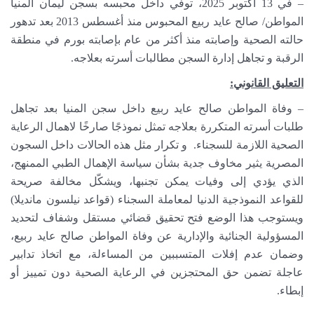
– في 13 أكتوبر 2025، توفي داخل محبسه بسجن ليمان المنيا
المواطن/ صالح عايد ربيع المحبوس منذ أغسطس 2013 بعد تدهور
حالته الصحية وإصابته منذ أكثر من عام بإصابته بورم في منطقة
الرقبة و تجاهل إدارة السجن مطالبات أسرته بعلاجه.
التعليق القانوني:
– وفاة المواطن صالح عايد ربيع داخل سجن المنيا بعد تجاهل
طلبات أسرته المتكررة بعلاجه تمثل نموذجًا صارخًا لاهمال الرعاية
الصحية اللازمة للسجناء. و تكرار مثل هذه الحالات داخل السجون
المصرية يثير مخاوف جدية بشأن سياسة الإهمال الطبي الممنهج،
الذي يؤدي إلى وفيات يمكن تجنبها، ويشكّل مخالفة صريحة
للقواعد النموذجية الدنيا لمعاملة السجناء (قواعد نيلسون مانديلا)
ويستوجب هذا الوضع فتح تحقيق قضائي مستقل وشفاف لتحديد
المسؤولية الجنائية والإدارية عن وفاة المواطن صالح عايد ربيع،
وضمان عدم إفلات المتسببين من المساءلة، مع اتخاذ تدابير
عاجلة تضمن حق المحتجزين في الرعاية الصحية دون تمييز أو
إبطاء.