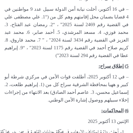
– في 16 أكتوبر، أخلت نيابة أمن الدولة سبيل عدد 9 مواطنين في
4 قضايا بضمان محل إقامتهم وهم كل من (“1. علي مصطفى علي
في القضية رقم 2469 لسنة 2025” ، “2. رمضان عبد الفتاح، 3.
محمد فوزي، 4. مسعد المرشدي، 5. أحمد صابر، 6. محمد عبد
العزيز في القضية رقم 3434 لسنة 2024″ ، ” 7. محمد فاروق، 8.
كريم صلاح أحمد في القضية رقم 1175 لسنة 2023″ ، “9. إبراهيم
عطا في القضية رقم 294 لسنة 2023”)
5)
إطلاق سراح:
– في 12 أكتوبر 2025، أطلقت قوات الأمن في مركزي شرطة أبو
كبير و ههيا بمحافظة الشرقية سراح كل من (1. إبراهيم طلعت، 2.
إسماعيل محسن، 3. عاصم أحمد الصادق) بعد الانتهاء من إجراءات
إخلاء سبيلهم ووصول إشارة الأمن الوطني.
6)
المحاكمات:
الإثنين 13 أكتوبر 2025
أجلت دائرة استئناف الإرهاب في محكمة جنايات القاهرة في سجن بدر محاكمة