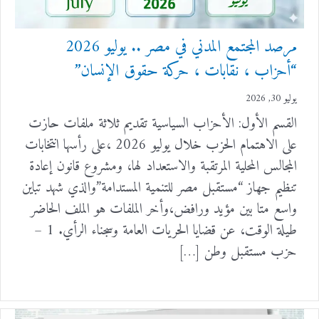
مرصد المجتمع المدني في مصر .. يوليو 2026
“أحزاب ، نقابات ، حركة حقوق الإنسان”
يوليو 30, 2026
القسم الأول: الأحزاب السياسية تقديم ثلاثة ملفات حازت
على الاهتمام الحزب خلال يوليو 2026 ،على رأسها انتخابات
المجالس المحلية المرتقبة والاستعداد لها، ومشروع قانون إعادة
تنظيم جهاز “مستقبل مصر للتنمية المستدامة”والذي شهد تباين
واسع متا بين مؤيد ورافض،وأخر الملفات هو الملف الحاضر
طيلة الوقت، عن قضايا الحريات العامة وسجناء الرأي. 1 –
حزب مستقبل وطن […]