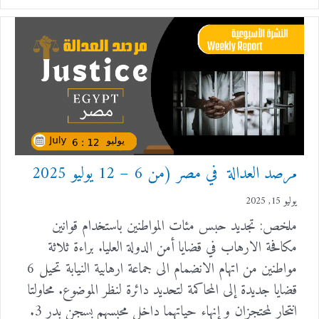
مرصد العدالة في مصر (من 6 – 12 يوليو 2025
يوليو 15, 2025
ملخص: تجديد حبس مئات المواطنين باستخدام قوانين
مكافحة الارهاب في قضايا أمن الدولة العليا. براءة ثلاثة
مواطنين من اتهام الانضمام الى جماعة ارهابية النيابة تحيل 6
قضايا جديدة إلى المحاكمة لتحديد دائرة لنظر الموضوع. محاولتا
انتحار لمحتجزان و إنهاء حياتهما داخل محبسهم بسجن بدر 3.