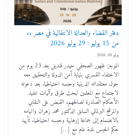
دفتر القضاء والعدالة الانتقالية في مصر ،،
من 15 يوليو : 29 يوليو 2026
يوليو 30, 2026
الموجز: ظهور الصحفي حيدر قنديل بعد 23 يوم من
الاختفاء القسري بنيابة أمن الدولة والتحقيق معه
حول معتقداته الدينية وحبسه احتياطيا. بعد دعوته
لاجتماع مع المعلمين لبحث طرق وآليات تنفيذ
الأحكام الصادرة لصالحهم، القبض على النقابي
والمرشح البرلماني السابق الدكتور محمد زهران واتهامه
بالانضمام إلى جماعة إرهابية وحبسه احتياطيا. تأييد
حكم الحبس لمدة عام مع […]