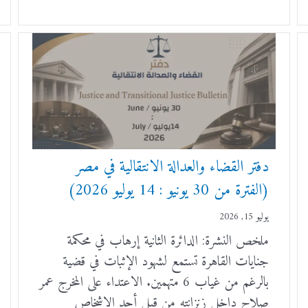
دفتر القضاء والعدالة الانتقالية في مصر
(الفترة من 30 يونيو : 14 يوليو 2026)
يوليو 15, 2026
ملخص النشرة: الدائرة الثانية إرهاب في محكمة
جنايات القاهرة تستمع لشهود الإثبات في قضية
بالرغم من غياب 6 متهمين. الاعتداء على المخرج عمر
صلاح داخل زنزانته من قبل أحد الاشخاص