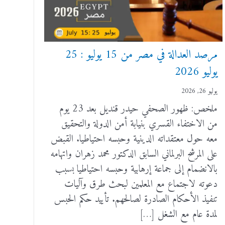
مرصد العدالة في مصر من 15 يوليو : 25
يوليو 2026
يوليو 26, 2026
ملخص: ظهور الصحفي حيدر قنديل بعد 23 يوم
من الاختفاء القسري بنيابة أمن الدولة والتحقيق
معه حول معتقداته الدينية وحبسه احتياطيا. القبض
على المرشح البرلماني السابق الدكتور محمد زهران واتهامه
بالانضمام إلى جماعة إرهابية وحبسه احتياطيا بسبب
دعوته لاجتماع مع المعلمين لبحث طرق وآليات
تنفيذ الأحكام الصادرة لصالحهم. تأييد حكم الحبس
لمدة عام مع الشغل […]