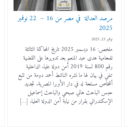
مرصد العدالة في مصر من 16 – 22 نوفمبر
2025
نوفمبر 23, 2025
ملخص: 16 ديسمبر 2025 تاريخ المحاكمة الثالثة
للمحامية هدى عبد المنعم بعد تدويرها على القضية
رقم 800 لسنة 2019 أمن دولة عليا. الداخلية
تنفي في بيان لها ما نشره الناشط أحمد دومة من تتبع
أشخاص مسلحة له في دار الأوبرا المصرية. تجديد
حبس الباحث هاني صبحي والباحث إسماعيل
الإسكندراني بقرار من نيابة أمن الدولة العليا. […]