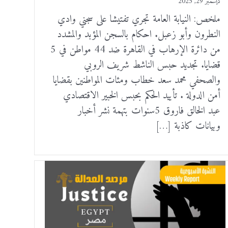
ديسمبر 29, 2025
ملخص: النيابة العامة تجري تفتيشا على سجني وادي
النطرون وأبو زعبل. احكام بالسجن المؤبد والمشدد
من دائرة الإرهاب في القاهرة ضد 44 مواطن في 5
قضايا. تجديد حبس الناشط شريف الروبي
والصحفي محمد سعد خطاب ومئات المواطنين بقضايا
أمن الدولة . تأييد الحكم بحبس الخبير الاقتصادي
عبد الخالق فاروق 5سنوات بتهمة نشر أخبار
وبيانات كاذبة […]