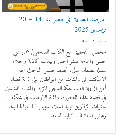
مرصد العدالة في مصر ،، 14 – 20
ديسمبر 2025
ديسمبر 21, 2025
ملخص: التحقيق مع الكاتب الصحفي/ عمار علي
حسن واتهامه بنشر أخبار وبيانات كاذبة وإخلاء
سبيله بضمان مالي. تجديد حبس الباحث سمير
الاسكندراني والمئات من المواطنين على ذمة قضايا
أمن الدولة العليا. حكمبالسجن المؤبد والمشدد للمتهمين
في قضية خلية العجوزة. دائرة الإرهاب في محكمة
جنايات الزقازيق تؤيد إخلاء سبيل 11 مواطنا بعد
رفض استئناف النيابة العامة. […]