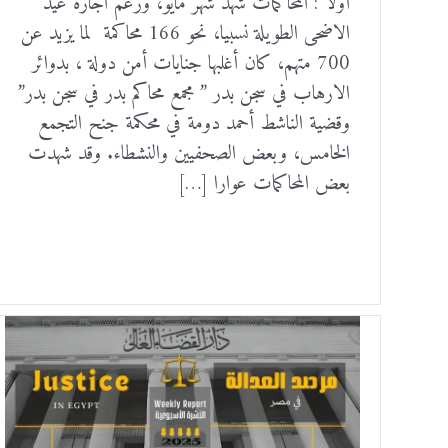
أولا : المحاكمات شهد شهر مايو، ورغم اجازة عيد
الاضحى الطويلة نسبيا، نحو 166 محاكمة لما يزيد عن
700 متهم، كان أغلبها جنايات أمن دولة ، بدوائر
الارهاب في سجن بدر ” مجمع محاكم بدر في سجن بدر”
وقضية الناشط أحمد دومة في محكمة جنح التجمع
الخامس، وبعض الصحفيين والنشطاء. وقد شهدت
بعض المحاكمات عوارا […]