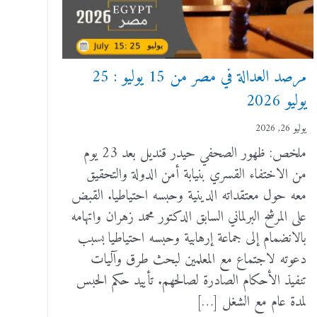
مرصد العدالة في مصر من 15 يوليو : 25
يوليو 2026
يوليو 26, 2026
ملخص: ظهور الصحفي حيدر قنديل بعد 23 يوم
من الاختفاء القسري بنيابة أمن الدولة والتحقيق
معه حول معتقداته الدينية وحبسه احتياطيا. القبض
على المرشح البرلماني السابق الدكتور محمد زهران واتهامه
بالانضمام إلى جماعة إرهابية وحبسه احتياطيا بسبب
دعوته لاجتماع مع المعلمين لبحث طرق وآليات
تنفيذ الأحكام الصادرة لصالحهم. تأييد حكم الحبس
لمدة عام مع الشغل […]