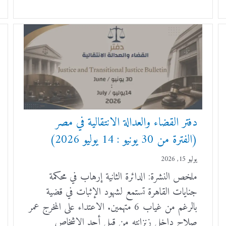
دفتر القضاء والعدالة الانتقالية في مصر
(الفترة من 30 يونيو : 14 يوليو 2026)
يوليو 15, 2026
ملخص النشرة: الدائرة الثانية إرهاب في محكمة
جنايات القاهرة تستمع لشهود الإثبات في قضية
بالرغم من غياب 6 متهمين. الاعتداء على المخرج عمر
صلاح داخل زنزانته من قبل أحد الاشخاص