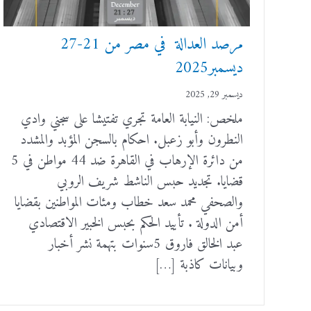
مرصد العدالة في مصر من 21-27
ديسمبر2025
ديسمبر 29, 2025
ملخص: النيابة العامة تجري تفتيشا على سجني وادي
النطرون وأبو زعبل. احكام بالسجن المؤبد والمشدد
من دائرة الإرهاب في القاهرة ضد 44 مواطن في 5
قضايا. تجديد حبس الناشط شريف الروبي
والصحفي محمد سعد خطاب ومئات المواطنين بقضايا
أمن الدولة . تأييد الحكم بحبس الخبير الاقتصادي
عبد الخالق فاروق 5سنوات بتهمة نشر أخبار
وبيانات كاذبة […]