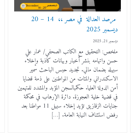
مرصد العدالة في مصر ،، 14 – 20
ديسمبر 2025
ديسمبر 21, 2025
ملخص: التحقيق مع الكاتب الصحفي/ عمار علي
حسن واتهامه بنشر أخبار وبيانات كاذبة وإخلاء
سبيله بضمان مالي. تجديد حبس الباحث سمير
الاسكندراني والمئات من المواطنين على ذمة قضايا
أمن الدولة العليا. حكمبالسجن المؤبد والمشدد للمتهمين
في قضية خلية العجوزة. دائرة الإرهاب في محكمة
جنايات الزقازيق تؤيد إخلاء سبيل 11 مواطنا بعد
رفض استئناف النيابة العامة. […]