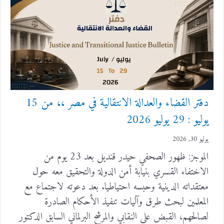
دفتر القضاء والعدالة الانتقالية في مصر ،، من 15
يوليو : 29 يوليو 2026
يوليو 30, 2026
الموجز: ظهور الصحفي حيدر قنديل بعد 23 يوم من
الاختفاء القسري بنيابة أمن الدولة والتحقيق معه حول
معتقداته الدينية وحبسه احتياطيا. بعد دعوته لاجتماع مع
المعلمين لبحث طرق وآليات تنفيذ الأحكام الصادرة
لصالحهم، القبض على النقابي والمرشح البرلماني السابق الدكتور