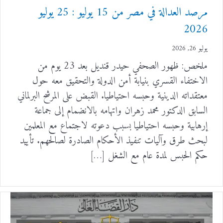
مرصد العدالة في مصر من 15 يوليو : 25 يوليو
2026
يوليو 26, 2026
ملخص: ظهور الصحفي حيدر قنديل بعد 23 يوم من
الاختفاء القسري بنيابة أمن الدولة والتحقيق معه حول
معتقداته الدينية وحبسه احتياطيا. القبض على المرشح البرلماني
السابق الدكتور محمد زهران واتهامه بالانضمام إلى جماعة
إرهابية وحبسه احتياطيا بسبب دعوته لاجتماع مع المعلمين
لبحث طرق وآليات تنفيذ الأحكام الصادرة لصالحهم. تأييد
حكم الحبس لمدة عام مع الشغل […]