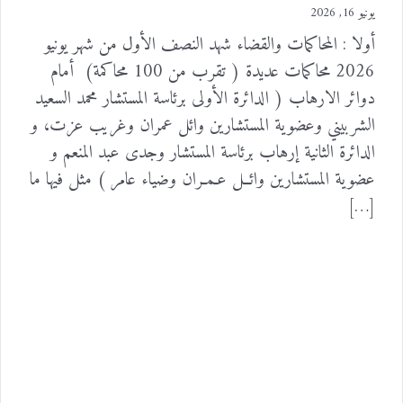
يونيو 16, 2026
أولا : المحاكمات والقضاء شهد النصف الأول من شهر يونيو
2026 محاكمات عديدة ( تقرب من 100 محاكمة) أمام
دوائر الارهاب ( الدائرة الأولى برئاسة المستشار محمد السعيد
الشربيني وعضوية المستشارين وائل عمران وغريب عزت، و
الدائرة الثانية إرهاب برئاسة المستشار وجدى عبد المنعم و
عضوية المستشارين وائــل عـمـران وضياء عامر ) مثل فيها ما
[…]