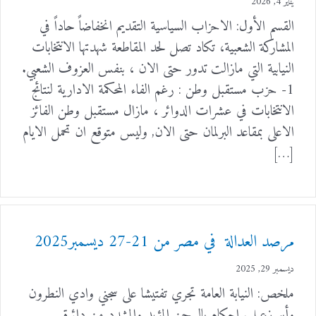
يناير 4, 2026
القسم الأول: الاحزاب السياسية التقديم انخفاضاً حاداً في
المشاركة الشعبية، تكاد تصل لحد المقاطعة شهدتها الانتخابات
النيابية التي مازالت تدور حتى الان ، بنفس العزوف الشعبي.
1- حزب مستقبل وطن : رغم الفاء المحكمة الادارية لنتائج
الانتخابات في عشرات الدوائر ، مازال مستقبل وطن الفائز
الاعلى بمقاعد البرلمان حتى الان, وليس متوقع ان تحمل الايام
[…]
مرصد العدالة في مصر من 21-27 ديسمبر2025
ديسمبر 29, 2025
ملخص: النيابة العامة تجري تفتيشا على سجني وادي النطرون
وأبو زعبل. احكام بالسجن المؤبد والمشدد من دائرة