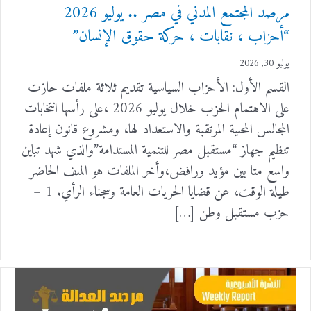
مرصد المجتمع المدني في مصر .. يوليو 2026
“أحزاب ، نقابات ، حركة حقوق الإنسان”
يوليو 30, 2026
القسم الأول: الأحزاب السياسية تقديم ثلاثة ملفات حازت
على الاهتمام الحزب خلال يوليو 2026 ،على رأسها انتخابات
المجالس المحلية المرتقبة والاستعداد لها، ومشروع قانون إعادة
تنظيم جهاز “مستقبل مصر للتنمية المستدامة”والذي شهد تباين
واسع متا بين مؤيد ورافض،وأخر الملفات هو الملف الحاضر
طيلة الوقت، عن قضايا الحريات العامة وسجناء الرأي. 1 –
حزب مستقبل وطن […]