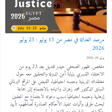
مرصد العدالة في مصر من 15 يوليو : 25 يوليو
2026
يوليو 26, 2026
ملخص: ظهور الصحفي حيدر قنديل بعد 23 يوم من
الاختفاء القسري بنيابة أمن الدولة والتحقيق معه حول
معتقداته الدينية وحبسه احتياطيا. القبض على المرشح البرلماني
السابق الدكتور محمد زهران واتهامه بالانضمام إلى جماعة
إرهابية وحبسه احتياطيا بسبب دعوته لاجتماع مع المعلمين
لبحث طرق وآليات تنفيذ الأحكام الصادرة لصالحهم. تأييد
حكم الحبس لمدة عام مع الشغل […]