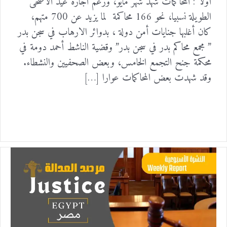
أولا : المحاكمات شهد شهر مايو، ورغم اجازة عيد الاضحى
الطويلة نسبيا، نحو 166 محاكمة لما يزيد عن 700 متهم،
كان أغلبها جنايات أمن دولة ، بدوائر الارهاب في سجن بدر
” مجمع محاكم بدر في سجن بدر” وقضية الناشط أحمد دومة في
محكمة جنح التجمع الخامس، وبعض الصحفيين والنشطاء.
وقد شهدت بعض المحاكمات عوارا […]