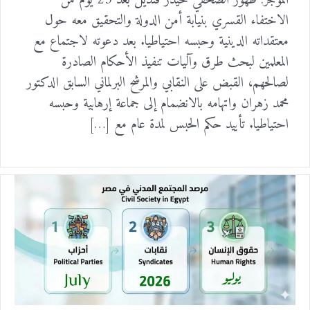
الموجز: ظهور الصحفي حيدر قنديل بعد 23 يوم من
الاختفاء القسري بنيابة أمن الدولة والتحقيق معه حول
معتقداته الدينية وحبسه احتياطيا. بعد دعوته لاجتماع مع
المعلمين لبحث طرق وآليات تنفيذ الأحكام الصادرة
لصالحهم، القبض على النقابي والمرشح البرلماني السابق الدكتور
محمد زهران واتهامه بالانضمام إلى جماعة إرهابية وحبسه
احتياطيا. تأييد حكم الحبس لمدة عام مع […]